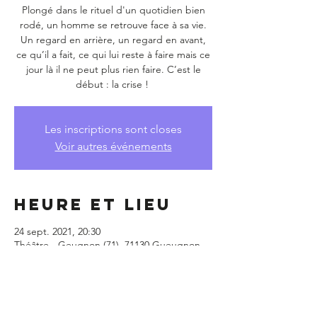
Plongé dans le rituel d'un quotidien bien
rodé, un homme se retrouve face à sa vie.
Un regard en arrière, un regard en avant,
ce qu’il a fait, ce qui lui reste à faire mais ce
jour là il ne peut plus rien faire. C’est le
début : la crise !
Les inscriptions sont closes
Voir autres événements
Heure et lieu
24 sept. 2021, 20:30
Théâtre - Geugnon (71), 71130 Gueugnon,
France