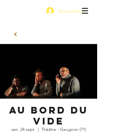
Se connecter
Au Bord du
Vide
ven. 24 sept.
  |  
Théâtre - Geugnon (71)