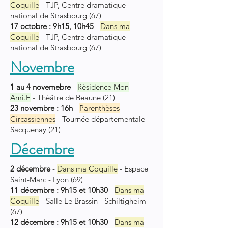
Coquille
- TJP
,
Centre dramatique
national de Strasbourg
(67)
17 octobre : 9h15, 10h45
-
Dans ma
Coquille
- TJP
,
Centre dramatique
national de Strasbourg
(67)
Novembre
1 au 4 novemebre
-
Résidence Mon
Ami.E
- Théâtre de Beaune (21)
23 novembre : 16h
-
Parenthès
es
Circ
assiennes
- Tournée départementale
Sacquenay (21)
Décembre
2 décembre
-
Dans ma Coquille
- Espace
Saint-Marc - Lyon
(69)
11 décembre : 9h15 et 10h30
-
Dans ma
Coquille
- Salle Le Brassin -
Schiltigheim
(67)
12 décembre : 9h15 et 10h30
-
Dans ma