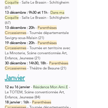
Coquille
-
Salle Le Brassin -
Schiltigheim
(67)
13 décembre : 9h30 et 11h
-
Dans ma
Coquille
-
Salle Le Brassin -
Schiltigheim
(67)
13 décembre : 20h
-
Parenthès
es
Circ
assiennes
- Tournée départementale
Savigny-sous-Malain (21)
19 décembre : 20h
-
Parenthès
es
Circ
assiennes
-
Tournée en territoire avec
La Minoterie,
Scène conventionnée Art,
Enfance, Jeunesse (21)
30 décembre : 14h30, 18h
-
Parenthès
es
Circ
assiennes
-
Théâtre de Beaune (21)
Janvier
12 au 16 janvier
-
Résidence Mon Ami.E
-
Le TOTEM, Scène conventionnée Art,
Enfance, Jeunesse (84)
18 janvier : 16h
-
Parenthès
es
Circ
assiennes
- Tournée départementale -