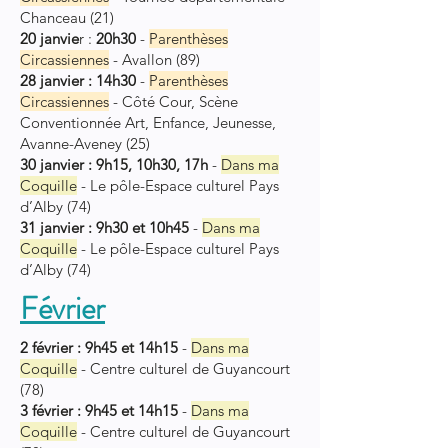
Chanceau (21)
20 janvie
r :
20h30
-
Parenthès
es
Circ
assiennes
- Avallon (89)
28 janvier : 14h30
-
Parenthès
es
Circ
assiennes
- Côté Cour, Scène
Conventionnée Art, Enfance, Jeunesse,
Avanne-Aveney (25)
30 janvier : 9h15, 10h30, 17h
-
Dans ma
Coquille
- Le pôle-Espace culturel Pays
d’Alby (74)
31 janvier : 9h30 et 10h45
-
Dans ma
Coquille
- Le pôle-Espace culturel Pays
d’Alby (74)
Février
2 février : 9h45 et 14h15
-
Dans ma
Coquille
-
Centre culturel de
Guyancourt
(78)
3 février : 9h45 et 14h15
-
Dans ma
Coquille
-
Centre culturel de
Gu
yancourt