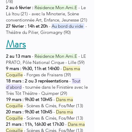
(78)
2 au 6 février :
Résidence Mon Ami.E
- Le
Là Itou (21) - avec la Minoterie,
Scène
conventionnée Art, Enfance, Jeunesse (21)
27 février : 14h et 20h
-
Au bord du vide
-
Théâtre du Pilier, Giromagny (90)
Mars
2 au 13 mars
-
Résidence Mon Ami.E
- LE
PRATO, Pôle National Cirque - Lille (59)
9 mars : 9h30, 11h et 14h00
-
Dans ma
Coquille
- Forges de Fraisans (39)
18 mars : 2 ou 3 représentations
-
Tout
d'abord
-
tournée dans le Finistère avec le
Très Tôt Théâtre - Quimper (29)
19 mars : 9h30 et 10h45
-
Dans ma
Coquille
-
Scènes & Cinés, Fos/Mer (13)
20 mars :
9h30 et 10h45
-
Dans ma
Coquille
-
Scènes & Cinés, Fos/Mer (13)
21 mars :
11h, 16h30 et 17h30
-
Dans ma
Coquille
-
Scènes & Cinés, Fos/Mer (13)