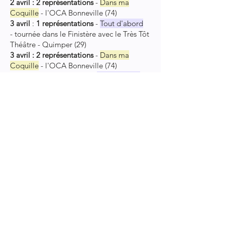
2 avril : 2 représentations
-
Dans ma
Coquille
-
l'OCA
Bonneville (74)
3 avril
:
1 représentations
-
Tout d'abord
-
tournée dans le Finistère avec le Très Tôt
Théâtre - Quimper (29)
3 avril : 2 représentations
-
Dans ma
Coquille
-
l'OCA
B
onneville (74)
4 avril : 1 représentation
-
Tout d'abord
-
tournée dans le Finistère avec le Très Tôt
Théâtre - Quimper (29)
8 avril : 3 représentations
-
Tout d'abord
-
tournée dans le Finistère avec le Très Tôt
Théâtre - Quimper (29)
9 avril : 2 représentation
-
Tout d'abord
-
tournée dans le Finistère avec le Très Tôt
Théâtre - Quimper (29)
10 avril : 2 représentations
-
Tout d'abord
-
tournée dans le Finistère avec le Très Tôt
Théâtre - Quimper (29)
15 avril : 2 représentations
-
Dans ma
Coquille
- Quai des Arts, Argentan (61)
16 avril : 1 représentation
-
Dans ma