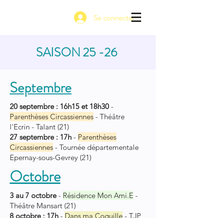
Se connecter
SAISON 25 -26
Septembre
20 septembre : 16h15 et 18h30
-
Parenthèses Circassiennes
- Théâtre
l'Ecrin - Talant (21)
27 septembre : 17h
-
Parenthèses
Circassiennes
- Tournée départementale
Epernay-sous-Gevrey (21)
Octobre
3 au 7 octobre
-
Résidence Mon Ami.E
-
Théâtre Mansart (21)
8 octobre : 17h
-
Dans ma Coquille
- TJP,