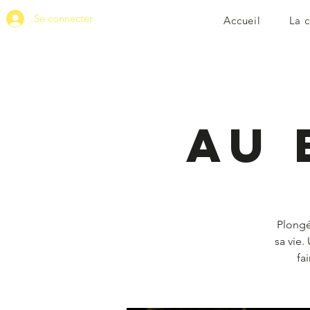
Se connecter
Accueil
La 
Au 
Plongé
sa vie.
fai