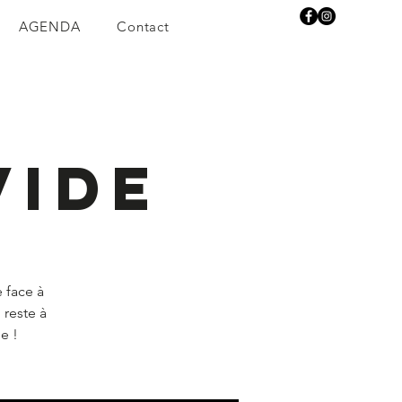
AGENDA
Contact
vide
 face à
 reste à
se !