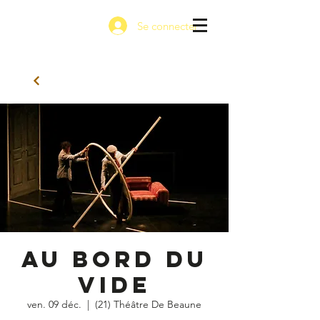
Se connecter
Au bord du
vide
ven. 09 déc.
  |  
(21) Théâtre De Beaune