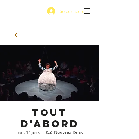
Se connecter
Tout
d'abord
mar. 17 janv.
  |  
(52) Nouveau Relax