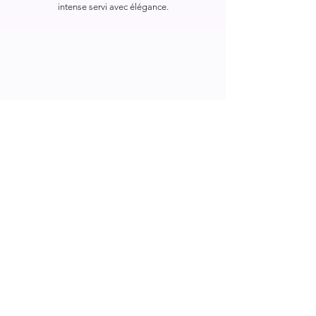
intense servi avec élégance.
La distribution
Interprètes circassiens : Vincent Regnard, Karen
Bourre & Laurent Renaudot
​Interprètes musiciens : Pierre-Olivier Fernandez,
Benoit Jayot & Christopher Frontier
Régie générale : Aurélien Chevalier