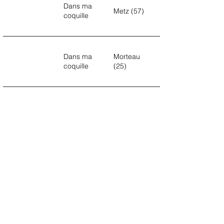
Dans ma
Metz (57)
coquille
Dans ma
Morteau
coquille
(25)
Dans ma
Vaucluse
coquille
(84)
Dans ma
Avignon
coquille
(84)
Dans ma
Tournée
coquille