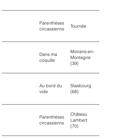
Parenthèses
Tournée
circassiennes
Moirans-en-
Dans ma
Montagne
coquille
(39)
Au bord du
Stasbourg
vide
(68)
Château
Parenthèses
Lambert
circassiennes
(70)